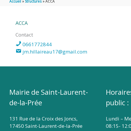
Accueil
Structures
ACCA
DE
ACCA
SAINT
Contact
0661772844
LAURENT
jm.hillaireau17@gmail.com
DE
LA
Mairie de Saint-Laurent-
Horaire
de-la-Prée
public :
PRÉE
131 Rue de la Croix des Joncs,
Lundi – Me
17450 Saint-Laurent-de-la-Prée
08:15- 12: