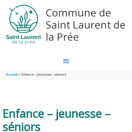
Aller au contenu
Aller au pied de page
Commune de
Saint Laurent de
la Prée
MENU
PRINCIPAL
Accueil
Enfance – jeunesse – séniors
Enfance – jeunesse –
séniors