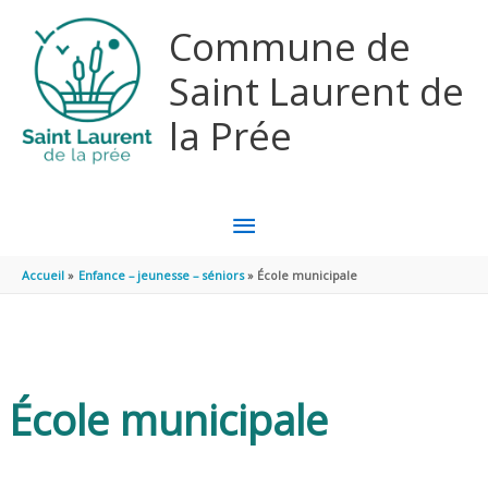
Aller au contenu
Aller au pied de page
Commune de
Saint Laurent de
la Prée
MENU
PRINCIPAL
Accueil
Enfance – jeunesse – séniors
École municipale
École municipale