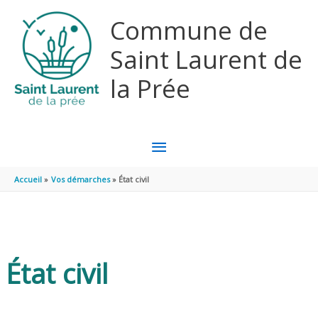
Aller au contenu
Aller au pied de page
Commune de
Saint Laurent de
la Prée
MENU
PRINCIPAL
Accueil
Vos démarches
État civil
État civil