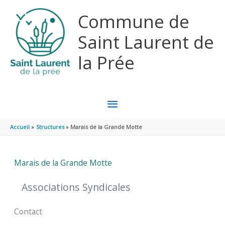
Aller au contenu
Aller au pied de page
Commune de
Saint Laurent de
la Prée
MENU
PRINCIPAL
Accueil
Structures
Marais de la Grande Motte
Marais de la Grande Motte
Associations Syndicales
Contact