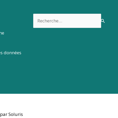
Rechercher :
rme
es données
par Soluris