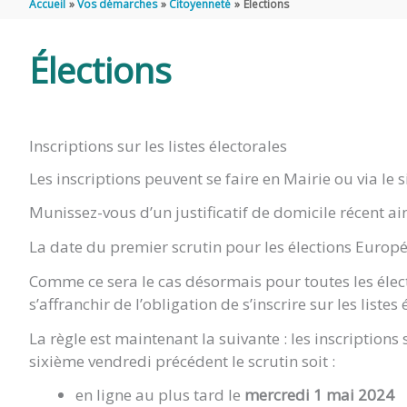
Accueil
Vos démarches
Citoyenneté
Élections
DE
Élections
SAINT
Inscriptions sur les listes électorales
LAURENT
Les inscriptions peuvent se faire en Mairie ou via le 
DE
Munissez-vous d’un justificatif de domicile récent ain
La date du premier scrutin pour les élections Europé
LA
Comme ce sera le cas désormais pour toutes les électi
s’affranchir de l’obligation de s’inscrire sur les lis
PRÉE
La règle est maintenant la suivante : les inscriptions 
sixième vendredi précédent le scrutin soit :
en ligne au plus tard le
mercredi 1 mai 2024