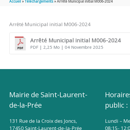
Accueil
Téléchargements
Arrêté Municipal initial M006-2024
DE
Arrêté Municipal initial M006-2024
SAINT
Arrêté Municipal initial M006-2024
PDF
| 2,25 Mo
| 04 Novembre 2025
LAURENT
DE
LA
Mairie de Saint-Laurent-
Horaire
de-la-Prée
public :
PRÉE
131 Rue de la Croix des Joncs,
Lundi – Me
17450 Saint-Laurent-de-la-Prée
08:15- 12: