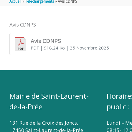
Accueil
Téléchargements
Avis CDNPS
DE
Avis CDNPS
SAINT
Avis CDNPS
PDF
| 918,24 Ko
| 25 Novembre 2025
LAURENT
DE
LA
Mairie de Saint-Laurent-
Horaire
de-la-Prée
public :
PRÉE
131 Rue de la Croix des Joncs,
Lundi – Me
17450 Saint-Laurent-de-la-Prée
08:15- 12: