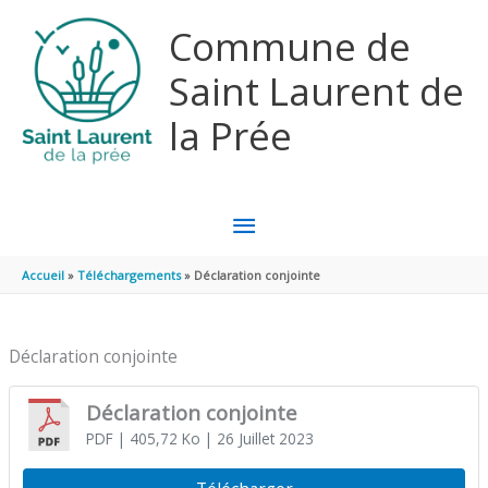
Aller au contenu
Aller au pied de page
Commune de
Saint Laurent de
la Prée
MENU
PRINCIPAL
Accueil
Téléchargements
Déclaration conjointe
Déclaration conjointe
Déclaration conjointe
PDF
| 405,72 Ko
| 26 Juillet 2023