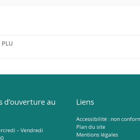
u PLU
s d’ouverture au
Liens
Accessibilité : non confo
Plan du site
rcredi – Vendredi
Mentions légales
00