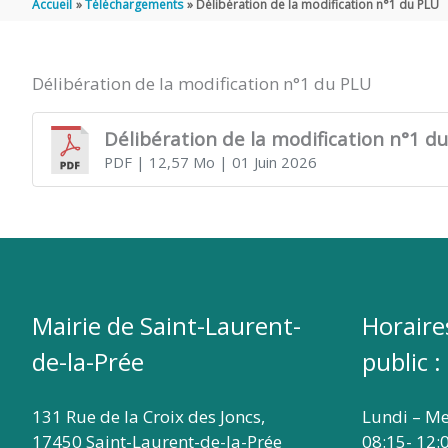
Accueil
Téléchargements
Délibération de la modification n°1 du PLU
DE
Délibération de la modification n°1 du PLU
SAINT
Délibération de la modification n°1 d
PDF
| 12,57 Mo
| 01 Juin 2026
LAURENT
DE
LA
Mairie de Saint-Laurent-
Horaire
de-la-Prée
public :
PRÉE
131 Rue de la Croix des Joncs,
Lundi – Me
17450 Saint-Laurent-de-la-Prée
08:15- 12: