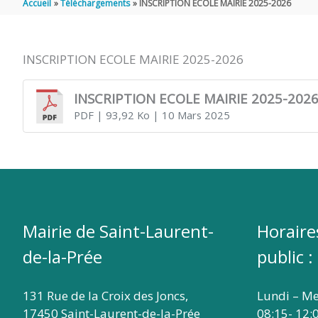
Accueil
Téléchargements
INSCRIPTION ECOLE MAIRIE 2025-2026
DE
INSCRIPTION ECOLE MAIRIE 2025-2026
SAINT
INSCRIPTION ECOLE MAIRIE 2025-202
PDF
| 93,92 Ko
| 10 Mars 2025
LAURENT
DE
LA
Mairie de Saint-Laurent-
Horaire
de-la-Prée
public :
PRÉE
131 Rue de la Croix des Joncs,
Lundi – Me
17450 Saint-Laurent-de-la-Prée
08:15- 12: