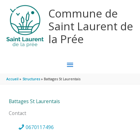
Aller au contenu
Aller au pied de page
Commune de
Saint Laurent de
la Prée
MENU
PRINCIPAL
Accueil
Structures
Battages St Laurentais
Battages St Laurentais
Contact
0670117496