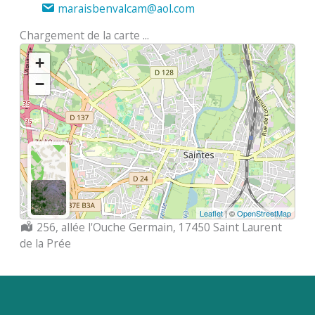
maraisbenvalcam@aol.com
Chargement de la carte ...
+
−
Leaflet
| ©
OpenStreetMap
Localisation :
256, allée l'Ouche Germain, 17450 Saint Laurent
de la Prée