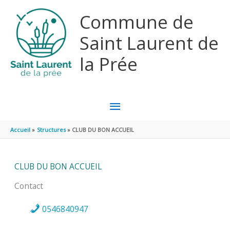
Aller au contenu
Aller au pied de page
Commune de
Saint Laurent de
la Prée
MENU
PRINCIPAL
Accueil
Structures
CLUB DU BON ACCUEIL
CLUB DU BON ACCUEIL
Contact
0546840947