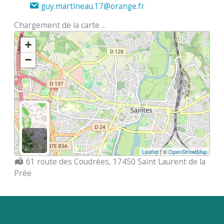
guy.martineau.17@orange.fr
Chargement de la carte ...
+
−
Leaflet
| ©
OpenStreetMap
Localisation :
61 route des Coudrées, 17450 Saint Laurent de la
Prée