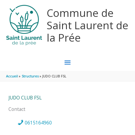
Aller au contenu
Aller au pied de page
Commune de
Saint Laurent de
la Prée
MENU
PRINCIPAL
Accueil
Structures
JUDO CLUB FSL
JUDO CLUB FSL
Contact
0615164960