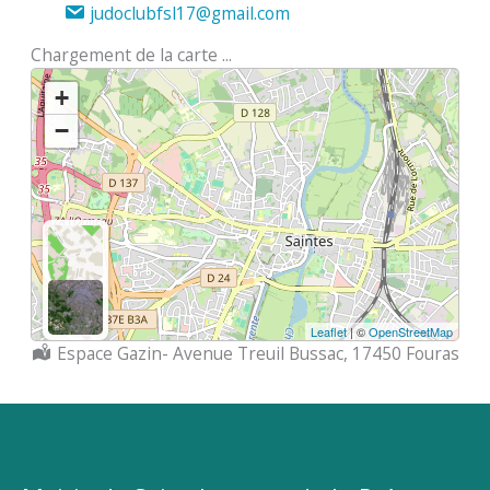
judoclubfsl17@gmail.com
Chargement de la carte ...
+
−
Leaflet
| ©
OpenStreetMap
Localisation :
Espace Gazin- Avenue Treuil Bussac, 17450 Fouras