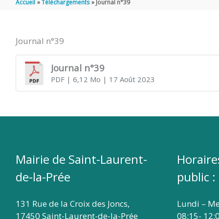
Accueil
Téléchargements
Journal n°39
DE
Journal n°39
SAINT
Journal n°39
PDF
| 6,12 Mo
| 17 Août 2023
LAURENT
DE
LA
Mairie de Saint-Laurent-
Horaire
de-la-Prée
public :
PRÉE
131 Rue de la Croix des Joncs,
Lundi – Me
17450 Saint-Laurent-de-la-Prée
08:15- 12: