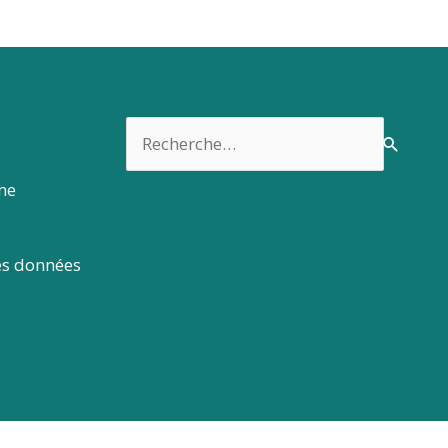
Rechercher :
rme
es données