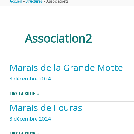
Accueil
Structures
Association2
DE
SAINT
Association2
LAURENT
Marais de la Grande Motte
DE
3 décembre 2024
LA
MARAIS
LIRE LA SUITE »
DE
Marais de Fouras
LA
PRÉE
GRANDE
3 décembre 2024
MOTTE
MARAIS
LIRE LA SUITE »