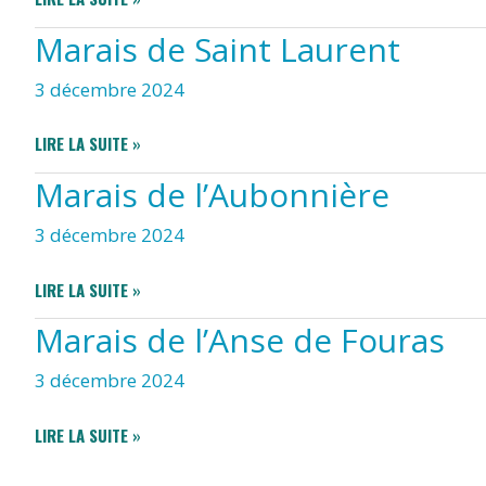
DE
Marais de Saint Laurent
FOURAS
3 décembre 2024
MARAIS
LIRE LA SUITE »
DE
Marais de l’Aubonnière
SAINT
LAURENT
3 décembre 2024
MARAIS
LIRE LA SUITE »
DE
Marais de l’Anse de Fouras
L’AUBONNIÈRE
3 décembre 2024
MARAIS
LIRE LA SUITE »
DE
L’ANSE